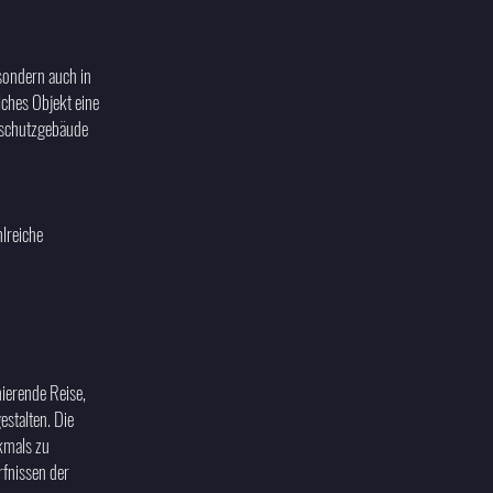
sondern auch in
lches Objekt eine
alschutzgebäude
lreiche
ierende Reise,
estalten. Die
kmals zu
rfnissen der