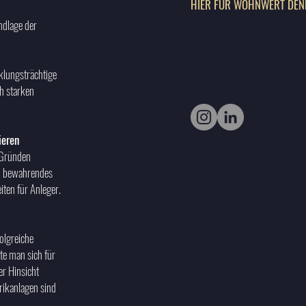
HIER FÜR WOHNWERT DEN
ndlage der
lungsträchtige
h starken
ieren
 Gründen
zu bewahrendes
iten für Anleger.
olgreiche
lte man sich für
er Hinsicht
brikanlagen sind