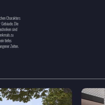
schen Charakters
r Gebäude. Die
techniken sind
enkmals zu
in tiefes
angener Zeiten.